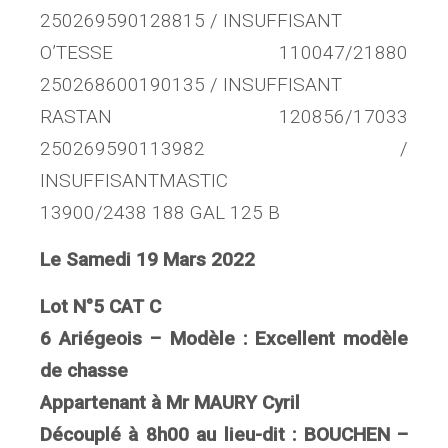
250269590128815 / INSUFFISANT
O’TESSE 110047/21880
250268600190135 / INSUFFISANT
RASTAN 120856/17033
250269590113982 /
INSUFFISANTMASTIC
13900/2438 188 GAL 125 B
Le Samedi 19 Mars 2022
Lot N°5 CAT C
6 Ariégeois – Modèle : Excellent modèle
de chasse
Appartenant à Mr MAURY Cyril
Découplé à 8h00 au lieu-dit : BOUCHEN –