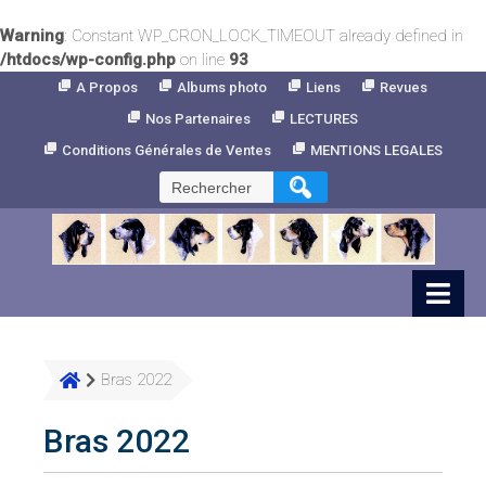
Warning
: Constant WP_CRON_LOCK_TIMEOUT already defined in
/htdocs/wp-config.php
on line
93
Skip
A Propos
Albums photo
Liens
Revues
to
Nos Partenaires
LECTURES
Content
Conditions Générales de Ventes
MENTIONS LEGALES
Rechercher :
Bras 2022
Bras 2022