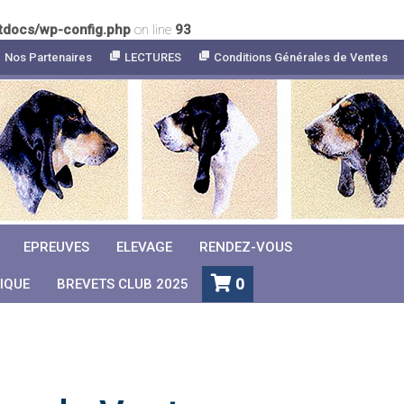
tdocs/wp-config.php
on line
93
Nos Partenaires
LECTURES
Conditions Générales de Ventes
EPREUVES
ELEVAGE
RENDEZ-VOUS
0
IQUE
BREVETS CLUB 2025