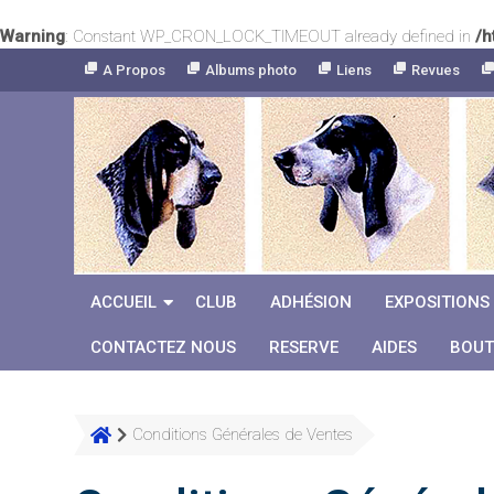
Warning
: Constant WP_CRON_LOCK_TIMEOUT already defined in
/h
Skip
A Propos
Albums photo
Liens
Revues
to
Content
ACCUEIL
CLUB
ADHÉSION
EXPOSITIONS
CONTACTEZ NOUS
RESERVE
AIDES
BOUT
Conditions Générales de Ventes