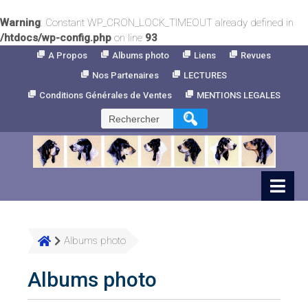
Warning
: Constant WP_CRON_LOCK_TIMEOUT already defined in
/htdocs/wp-config.php
on line
93
Skip
A Propos
Albums photo
Liens
Revues
to
Nos Partenaires
LECTURES
Content
Conditions Générales de Ventes
MENTIONS LEGALES
Rechercher :
Albums photo
Albums photo