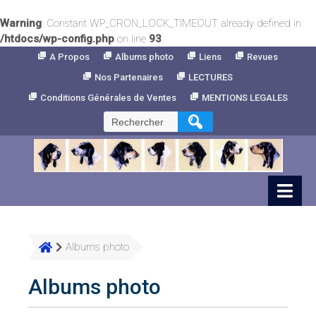
Warning
: Constant WP_CRON_LOCK_TIMEOUT already defined in
/htdocs/wp-config.php
on line
93
Skip
A Propos
Albums photo
Liens
Revues
to
Nos Partenaires
LECTURES
Content
Conditions Générales de Ventes
MENTIONS LEGALES
Rechercher :
Albums photo
Albums photo