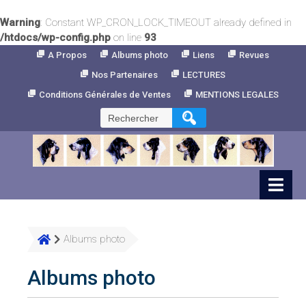
Warning
: Constant WP_CRON_LOCK_TIMEOUT already defined in
/htdocs/wp-config.php
on line
93
Skip
A Propos
Albums photo
Liens
Revues
to
Nos Partenaires
LECTURES
Content
Conditions Générales de Ventes
MENTIONS LEGALES
Rechercher :
Albums photo
Albums photo