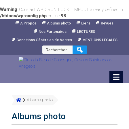
Warning
: Constant WP_CRON_LOCK_TIMEOUT already defined in
/htdocs/wp-config.php
on line
93
Skip
A Propos
Albums photo
Liens
Revues
to
Nos Partenaires
LECTURES
Content
Conditions Générales de Ventes
MENTIONS LEGALES
Rechercher :
Albums photo
Albums photo