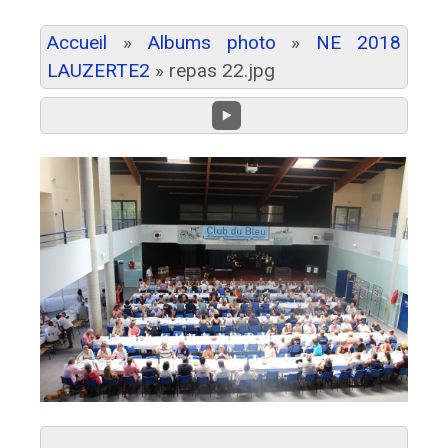
Accueil
»
Albums photo
»
NE 2018
LAUZERTE2
»
repas 22.jpg