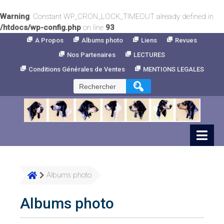
Warning
: Constant WP_CRON_LOCK_TIMEOUT already defined in
/htdocs/wp-config.php
on line
93
Skip
A Propos
Albums photo
Liens
Revues
to
Nos Partenaires
LECTURES
Content
Conditions Générales de Ventes
MENTIONS LEGALES
Rechercher :
Albums photo
Albums photo