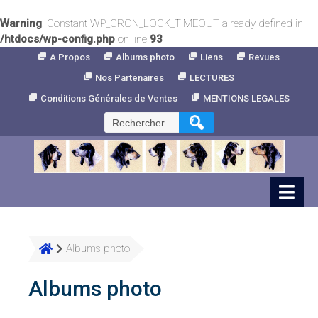
Warning
: Constant WP_CRON_LOCK_TIMEOUT already defined in
/htdocs/wp-config.php
on line
93
Skip
A Propos
Albums photo
Liens
Revues
to
Nos Partenaires
LECTURES
Content
Conditions Générales de Ventes
MENTIONS LEGALES
Rechercher :
Albums photo
Albums photo