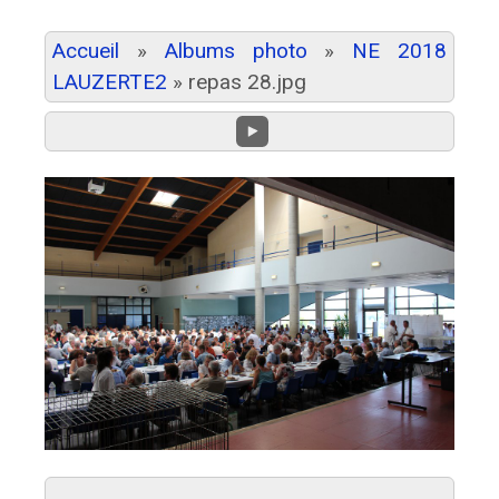
Accueil
»
Albums photo
»
NE 2018
LAUZERTE2
»
repas 28.jpg