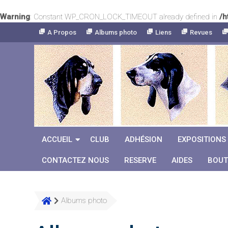
Warning
: Constant WP_CRON_LOCK_TIMEOUT already defined in
/h
Skip
A Propos
Albums photo
Liens
Revues
to
Content
ACCUEIL
CLUB
ADHÉSION
EXPOSITIONS
CONTACTEZ NOUS
RESERVE
AIDES
BOUT
Albums photo