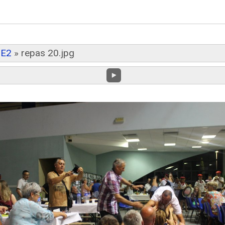
TE2
»
repas 20.jpg