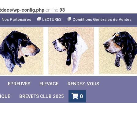
tdocs/wp-config.php
on line
93
Nos Partenaires
LECTURES
Conditions Générales de Ventes
EPREUVES
ELEVAGE
RENDEZ-VOUS
0
IQUE
BREVETS CLUB 2025