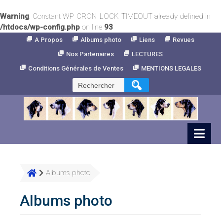
Warning
: Constant WP_CRON_LOCK_TIMEOUT already defined in
/htdocs/wp-config.php
on line
93
Skip
A Propos
Albums photo
Liens
Revues
to
Nos Partenaires
LECTURES
Content
Conditions Générales de Ventes
MENTIONS LEGALES
Rechercher :
Albums photo
Albums photo