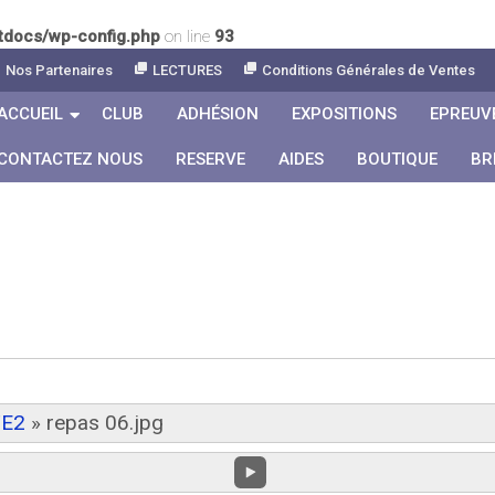
tdocs/wp-config.php
on line
93
Nos Partenaires
LECTURES
Conditions Générales de Ventes
ACCUEIL
CLUB
ADHÉSION
EXPOSITIONS
EPREUV
CONTACTEZ NOUS
RESERVE
AIDES
BOUTIQUE
BR
TE2
»
repas 06.jpg