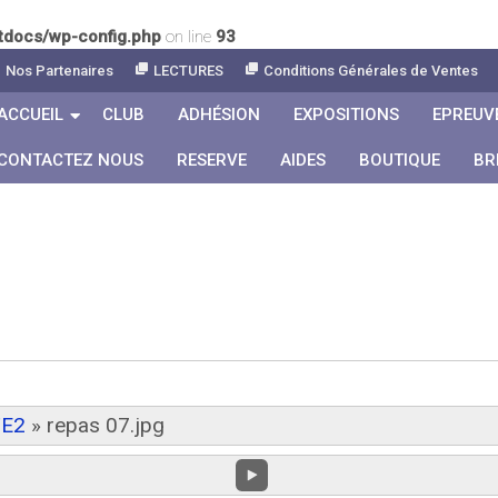
tdocs/wp-config.php
on line
93
Nos Partenaires
LECTURES
Conditions Générales de Ventes
ACCUEIL
CLUB
ADHÉSION
EXPOSITIONS
EPREUV
CONTACTEZ NOUS
RESERVE
AIDES
BOUTIQUE
BR
TE2
»
repas 07.jpg