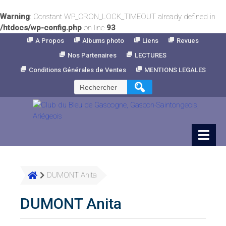
Warning
: Constant WP_CRON_LOCK_TIMEOUT already defined in
/htdocs/wp-config.php
on line
93
Skip
A Propos
Albums photo
Liens
Revues
to
Nos Partenaires
LECTURES
Content
Conditions Générales de Ventes
MENTIONS LEGALES
Rechercher :
DUMONT Anita
DUMONT Anita