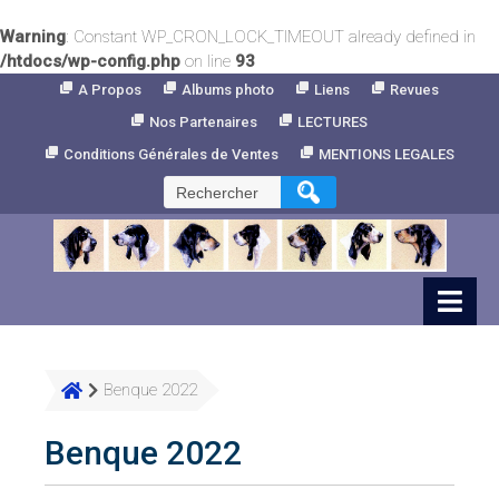
Warning
: Constant WP_CRON_LOCK_TIMEOUT already defined in
/htdocs/wp-config.php
on line
93
Skip
A Propos
Albums photo
Liens
Revues
to
Nos Partenaires
LECTURES
Content
Conditions Générales de Ventes
MENTIONS LEGALES
Rechercher :
Benque 2022
Benque 2022