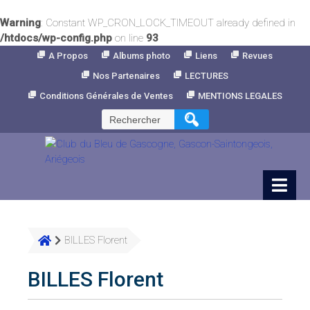
Warning
: Constant WP_CRON_LOCK_TIMEOUT already defined in
/htdocs/wp-config.php
on line
93
Skip
A Propos
Albums photo
Liens
Revues
to
Nos Partenaires
LECTURES
Content
Conditions Générales de Ventes
MENTIONS LEGALES
Rechercher :
BILLES Florent
BILLES Florent