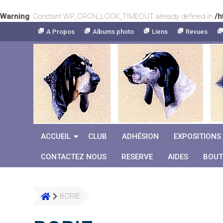
Warning
: Constant WP_CRON_LOCK_TIMEOUT already defined in
/h
Skip
A Propos
Albums photo
Liens
Revues
to
Content
ACCUEIL
CLUB
ADHÉSION
EXPOSITIONS
CONTACTEZ NOUS
RESERVE
AIDES
BOUT
BORIE