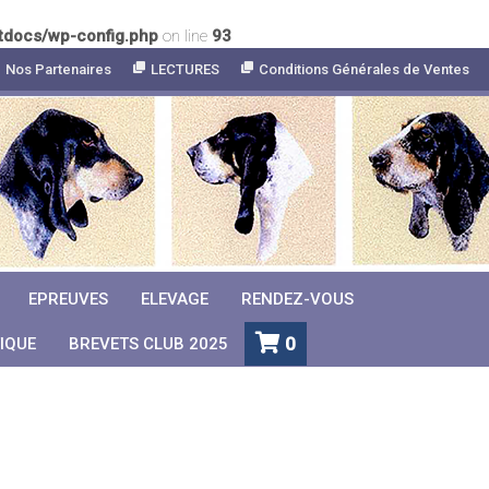
tdocs/wp-config.php
on line
93
Nos Partenaires
LECTURES
Conditions Générales de Ventes
EPREUVES
ELEVAGE
RENDEZ-VOUS
0
IQUE
BREVETS CLUB 2025