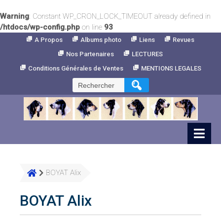
Warning
: Constant WP_CRON_LOCK_TIMEOUT already defined in
/htdocs/wp-config.php
on line
93
Skip
A Propos
Albums photo
Liens
Revues
to
Nos Partenaires
LECTURES
Content
Conditions Générales de Ventes
MENTIONS LEGALES
Rechercher :
BOYAT Alix
BOYAT Alix