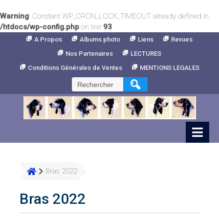
Warning
: Constant WP_CRON_LOCK_TIMEOUT already defined in
/htdocs/wp-config.php
on line
93
Skip
A Propos
Albums photo
Liens
Revues
to
Nos Partenaires
LECTURES
Content
Conditions Générales de Ventes
MENTIONS LEGALES
Rechercher :
Bras 2022
Bras 2022