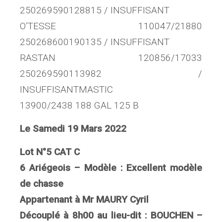
250269590128815 / INSUFFISANT
O’TESSE 110047/21880
250268600190135 / INSUFFISANT
RASTAN 120856/17033
250269590113982 /
INSUFFISANTMASTIC
13900/2438 188 GAL 125 B
Le Samedi 19 Mars 2022
Lot N°5 CAT C
6 Ariégeois – Modèle : Excellent modèle
de chasse
Appartenant à Mr MAURY Cyril
Découplé à 8h00 au lieu-dit : BOUCHEN –