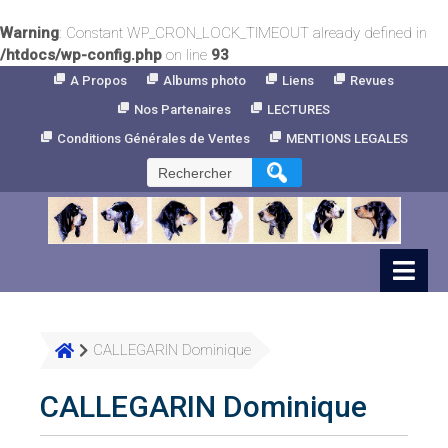
Warning
: Constant WP_CRON_LOCK_TIMEOUT already defined in
/htdocs/wp-config.php
on line
93
Skip
A Propos
Albums photo
Liens
Revues
to
Nos Partenaires
LECTURES
Content
Conditions Générales de Ventes
MENTIONS LEGALES
Rechercher :
CALLEGARIN Dominique
CALLEGARIN Dominique