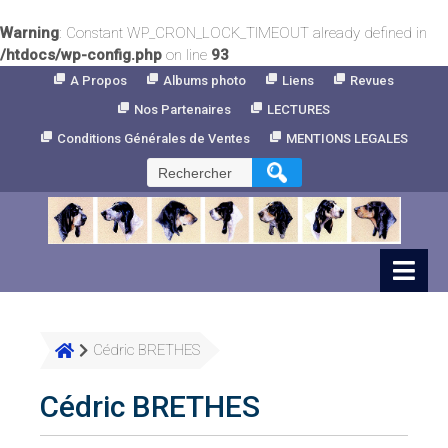
Warning
: Constant WP_CRON_LOCK_TIMEOUT already defined in
/htdocs/wp-config.php
on line
93
Skip
A Propos
Albums photo
Liens
Revues
to
Nos Partenaires
LECTURES
Content
Conditions Générales de Ventes
MENTIONS LEGALES
Rechercher :
Cédric BRETHES
Cédric BRETHES