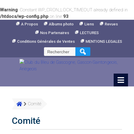
Warning
: Constant WP_CRON_LOCK_TIMEOUT already defined in
/htdocs/wp-config.php
on line
93
Skip
A Propos
Albums photo
Liens
Revues
to
Nos Partenaires
LECTURES
Content
Conditions Générales de Ventes
MENTIONS LEGALES
Rechercher :
Comité
Comité