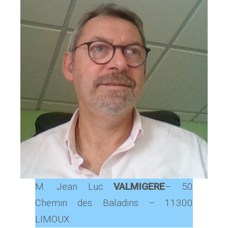
M. Jean Luc
VALMIGERE
– 50
Chemin des Baladins – 11300
LIMOUX