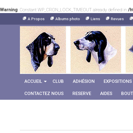
Warning
: Constant WP_CRON_LOCK_TIMEOUT already defined in
/h
Skip
A Propos
Albums photo
Liens
Revues
to
Content
ACCUEIL
CLUB
ADHÉSION
EXPOSITIONS
CONTACTEZ NOUS
RESERVE
AIDES
BOUT