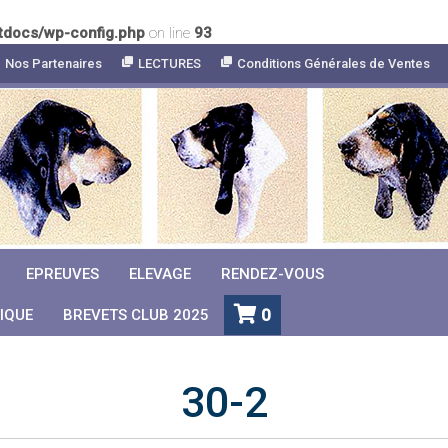
tdocs/wp-config.php
on line
93
Nos Partenaires
LECTURES
Conditions Générales de Ventes
EPREUVES
ELEVAGE
RENDEZ-VOUS
0
IQUE
BREVETS CLUB 2025
30-2