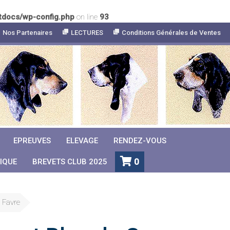
tdocs/wp-config.php
on line
93
Nos Partenaires
LECTURES
Conditions Générales de Ventes
EPREUVES
ELEVAGE
RENDEZ-VOUS
0
IQUE
BREVETS CLUB 2025
 Favre