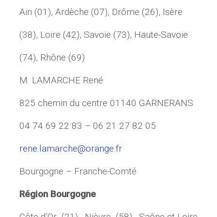
Ain (01), Ardèche (07), Drôme (26), Isère
(38), Loire (42), Savoie (73), Haute-Savoie
(74), Rhône (69)
M. LAMARCHE René
825 chemin du centre 01140 GARNERANS
04 74 69 22 83 – 06 21 27 82 05
rene.lamarche@orange.fr
Bourgogne – Franche-Comté
Région Bourgogne
Côte-d’Or (21), Nièvre (58), Saône-et-Loire