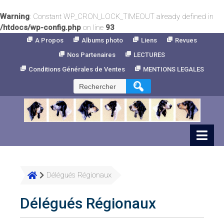
Warning
: Constant WP_CRON_LOCK_TIMEOUT already defined in
/htdocs/wp-config.php
on line
93
Skip
A Propos
Albums photo
Liens
Revues
to
Nos Partenaires
LECTURES
Content
Conditions Générales de Ventes
MENTIONS LEGALES
Rechercher :
Délégués Régionaux
Délégués Régionaux