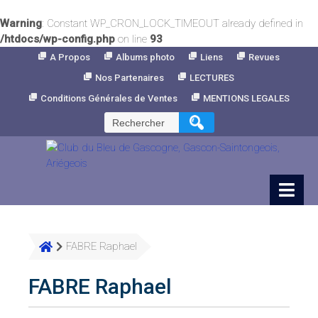
Warning
: Constant WP_CRON_LOCK_TIMEOUT already defined in
/htdocs/wp-config.php
on line
93
Skip
A Propos
Albums photo
Liens
Revues
to
Nos Partenaires
LECTURES
Content
Conditions Générales de Ventes
MENTIONS LEGALES
Rechercher :
FABRE Raphael
FABRE Raphael