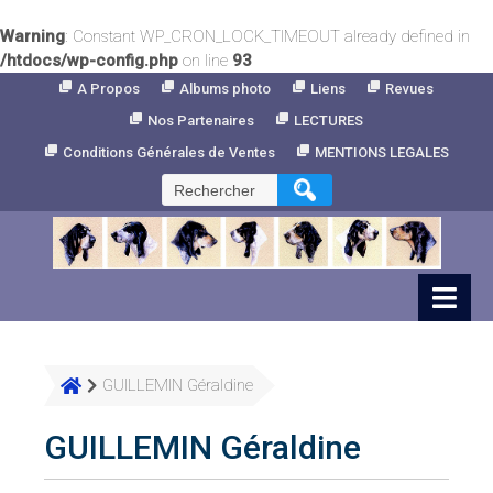
Warning
: Constant WP_CRON_LOCK_TIMEOUT already defined in
/htdocs/wp-config.php
on line
93
Skip
A Propos
Albums photo
Liens
Revues
to
Nos Partenaires
LECTURES
Content
Conditions Générales de Ventes
MENTIONS LEGALES
Rechercher :
GUILLEMIN Géraldine
GUILLEMIN Géraldine