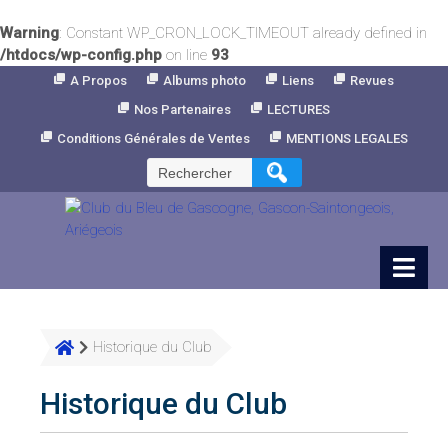
Warning
: Constant WP_CRON_LOCK_TIMEOUT already defined in
/htdocs/wp-config.php
on line
93
Skip
A Propos
Albums photo
Liens
Revues
to
Nos Partenaires
LECTURES
Content
Conditions Générales de Ventes
MENTIONS LEGALES
Rechercher :
Historique du Club
Historique du Club