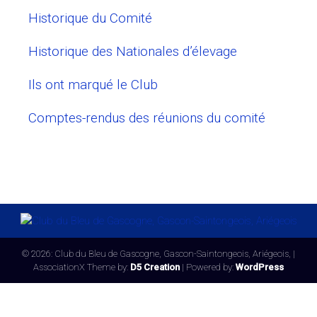
Historique du Comité
Historique des Nationales d’élevage
Ils ont marqué le Club
Comptes-rendus des réunions du comité
© 2026: Club du Bleu de Gascogne, Gascon-Saintongeois, Ariégeois,
|
AssociationX Theme by:
D5 Creation
| Powered by:
WordPress