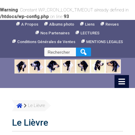
Warning
: Constant WP_CRON_LOCK_TIMEOUT already defined in
/htdocs/wp-config.php
on line
93
Skip
A Propos
Albums photo
Liens
Revues
to
Nos Partenaires
LECTURES
Content
Conditions Générales de Ventes
MENTIONS LEGALES
Rechercher :
Le Lièvre
Le Lièvre