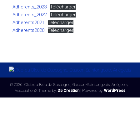
Adherents_2023
Télécharger
Adherents_2022
Télécharger
Adherents2021
Télécharger
Adherents2020
Télécharger
© 2026: Club du Bleu de Gascogne, Gascon-Saintongeois, Ariégeois,
|
AssociationX Theme by:
D5 Creation
| Powered by:
WordPress