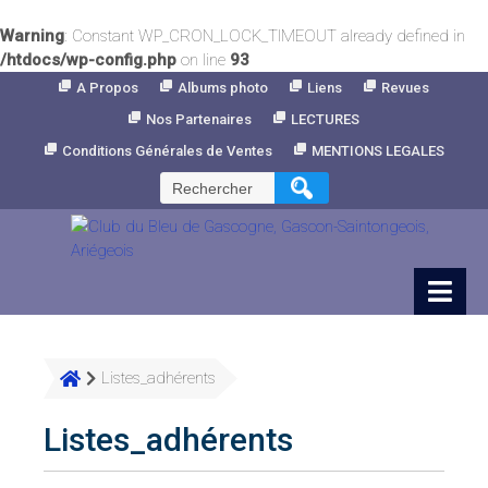
Warning
: Constant WP_CRON_LOCK_TIMEOUT already defined in
/htdocs/wp-config.php
on line
93
Skip
A Propos
Albums photo
Liens
Revues
to
Nos Partenaires
LECTURES
Content
Conditions Générales de Ventes
MENTIONS LEGALES
Rechercher :
Listes_adhérents
Listes_adhérents