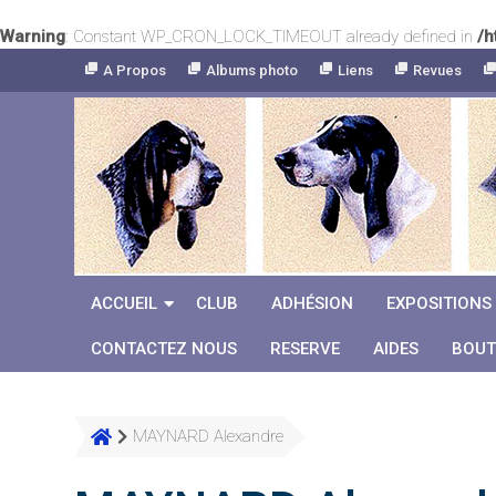
Warning
: Constant WP_CRON_LOCK_TIMEOUT already defined in
/h
Skip
A Propos
Albums photo
Liens
Revues
to
Content
ACCUEIL
CLUB
ADHÉSION
EXPOSITIONS
CONTACTEZ NOUS
RESERVE
AIDES
BOUT
MAYNARD Alexandre