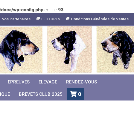
tdocs/wp-config.php
on line
93
Nos Partenaires
LECTURES
Conditions Générales de Ventes
EPREUVES
ELEVAGE
RENDEZ-VOUS
0
IQUE
BREVETS CLUB 2025