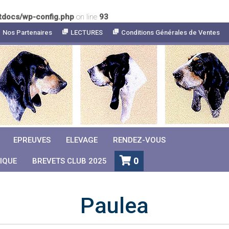
tdocs/wp-config.php
on line
93
Nos Partenaires
LECTURES
Conditions Générales de Ventes
EPREUVES
ELEVAGE
RENDEZ-VOUS
0
IQUE
BREVETS CLUB 2025
Paulea