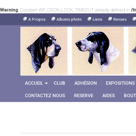
Warning
: Constant WP_CRON_LOCK_TIMEOUT already defined in
/h
Skip
A Propos
Albums photo
Liens
Revues
to
Content
ACCUEIL
CLUB
ADHÉSION
EXPOSITIONS
CONTACTEZ NOUS
RESERVE
AIDES
BOUT