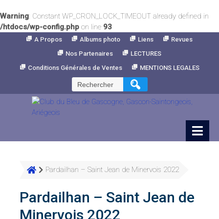
Warning
: Constant WP_CRON_LOCK_TIMEOUT already defined in
/htdocs/wp-config.php
on line
93
Skip
A Propos
Albums photo
Liens
Revues
to
Nos Partenaires
LECTURES
Content
Conditions Générales de Ventes
MENTIONS LEGALES
Rechercher :
Pardailhan – Saint Jean de Minervois 2022
Pardailhan – Saint Jean de
Minervois 2022