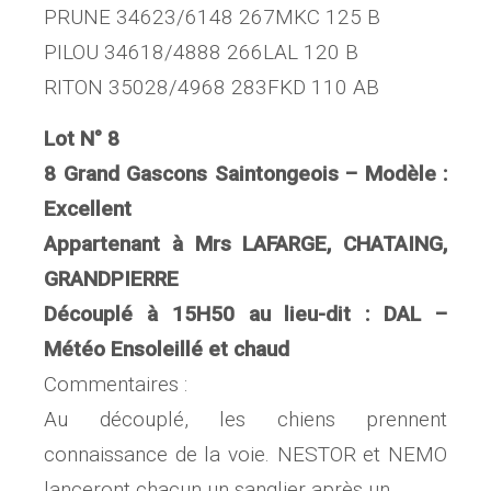
PRUNE 34623/6148 267MKC 125 B
PILOU 34618/4888 266LAL 120 B
RITON 35028/4968 283FKD 110 AB
Lot N° 8
8 Grand Gascons Saintongeois – Modèle :
Excellent
Appartenant à Mrs LAFARGE, CHATAING,
GRANDPIERRE
Découplé à 15H50 au lieu-dit : DAL –
Météo Ensoleillé et chaud
Commentaires :
Au découplé, les chiens prennent
connaissance de la voie. NESTOR et NEMO
lanceront chacun un sanglier après un