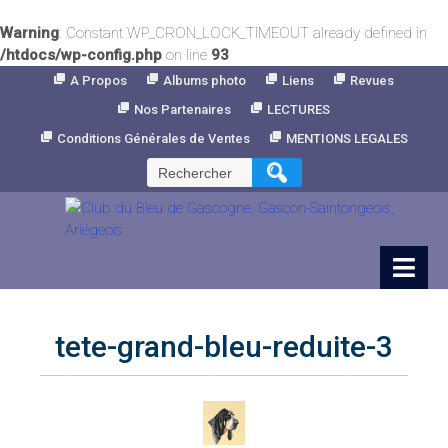
Warning
: Constant WP_CRON_LOCK_TIMEOUT already defined in
/htdocs/wp-config.php
on line
93
Skip
A Propos
Albums photo
Liens
Revues
to
Nos Partenaires
LECTURES
Content
Conditions Générales de Ventes
MENTIONS LEGALES
Rechercher :
tete-grand-bleu-reduite-3