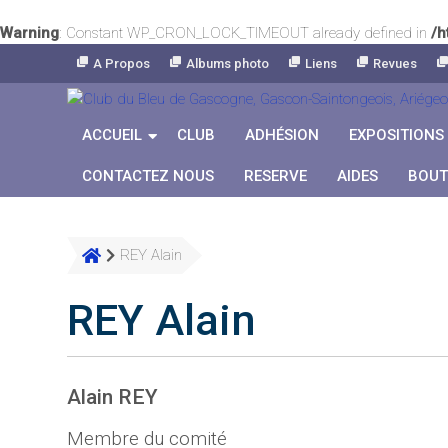
Warning
: Constant WP_CRON_LOCK_TIMEOUT already defined in
/h
Skip
A Propos
Albums photo
Liens
Revues
to
Content
ACCUEIL
CLUB
ADHÉSION
EXPOSITIONS
CONTACTEZ NOUS
RESERVE
AIDES
BOUT
REY Alain
REY Alain
Alain REY
Membre du comité