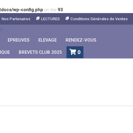
tdocs/wp-config.php
on line
93
Nos Partenaires
LECTURES
Conditions Générales de Ventes
EPREUVES
ELEVAGE
RENDEZ-VOUS
0
IQUE
BREVETS CLUB 2025