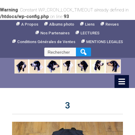
Warning
: Constant WP_CRON_LOCK_TIMEOUT already defined in
/htdocs/wp-config.php
on line
93
Skip
A Propos
Albums photo
Liens
Revues
to
Nos Partenaires
LECTURES
Content
Conditions Générales de Ventes
MENTIONS LEGALES
Rechercher :
3