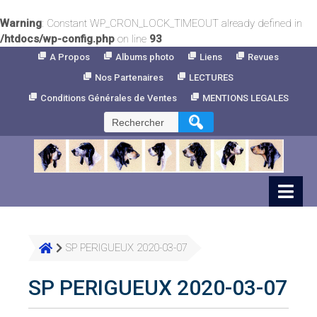
Warning
: Constant WP_CRON_LOCK_TIMEOUT already defined in
/htdocs/wp-config.php
on line
93
Skip
A Propos
Albums photo
Liens
Revues
to
Nos Partenaires
LECTURES
Content
Conditions Générales de Ventes
MENTIONS LEGALES
Rechercher :
SP PERIGUEUX 2020-03-07
SP PERIGUEUX 2020-03-07