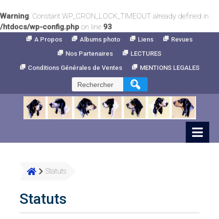
Warning
: Constant WP_CRON_LOCK_TIMEOUT already defined in
/htdocs/wp-config.php
on line
93
Skip
A Propos
Albums photo
Liens
Revues
to
Nos Partenaires
LECTURES
Content
Conditions Générales de Ventes
MENTIONS LEGALES
Rechercher :
Statuts
Statuts