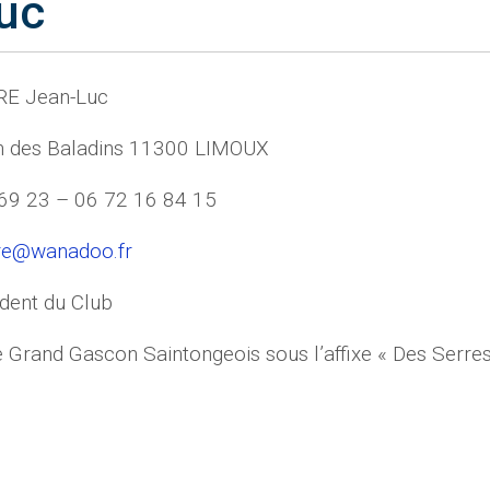
uc
E Jean-Luc
n des Baladins 11300 LIMOUX
69 23 – 06 72 16 84 15
r
e@wanadoo.fr
ident du Club
e Grand Gascon Saintongeois sous l’affixe « Des Serre