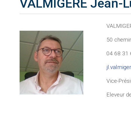
VALMIGERE Jean-L
VALMIGER
50 chemi
04 68 31 
jl.valmige
Vice-Prés
Eleveur d