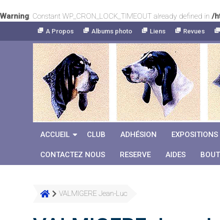
Warning
: Constant WP_CRON_LOCK_TIMEOUT already defined in
/h
Skip
A Propos
Albums photo
Liens
Revues
to
Content
ACCUEIL
CLUB
ADHÉSION
EXPOSITIONS
CONTACTEZ NOUS
RESERVE
AIDES
BOUT
VALMIGERE Jean-Luc