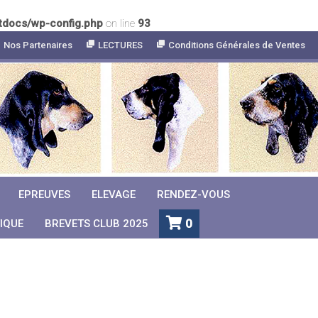
tdocs/wp-config.php
on line
93
Nos Partenaires
LECTURES
Conditions Générales de Ventes
EPREUVES
ELEVAGE
RENDEZ-VOUS
0
IQUE
BREVETS CLUB 2025