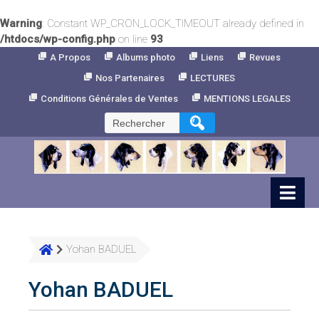
Warning
: Constant WP_CRON_LOCK_TIMEOUT already defined in
/htdocs/wp-config.php
on line
93
Skip
A Propos
Albums photo
Liens
Revues
to
Nos Partenaires
LECTURES
Content
Conditions Générales de Ventes
MENTIONS LEGALES
Rechercher :
Yohan BADUEL
Yohan BADUEL