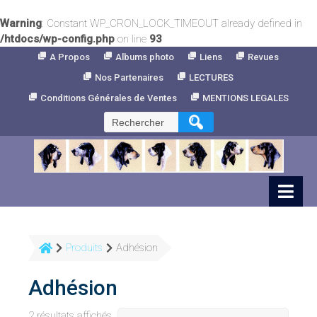
Warning
: Constant WP_CRON_LOCK_TIMEOUT already defined in
/htdocs/wp-config.php
on line
93
Skip
A Propos
Albums photo
Liens
Revues
to
Nos Partenaires
LECTURES
Content
Conditions Générales de Ventes
MENTIONS LEGALES
Rechercher :
Produits
Adhésion
Adhésion
2 résultats affichés