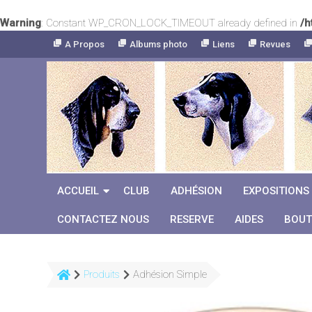
Warning
: Constant WP_CRON_LOCK_TIMEOUT already defined in
/h
Skip
A Propos
Albums photo
Liens
Revues
to
Content
ACCUEIL
CLUB
ADHÉSION
EXPOSITIONS
CONTACTEZ NOUS
RESERVE
AIDES
BOUT
Produits
Adhésion Simple