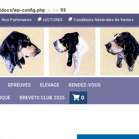
tdocs/wp-config.php
on line
93
Nos Partenaires
LECTURES
Conditions Générales de Ventes
EPREUVES
ELEVAGE
RENDEZ-VOUS
0
IQUE
BREVETS CLUB 2025