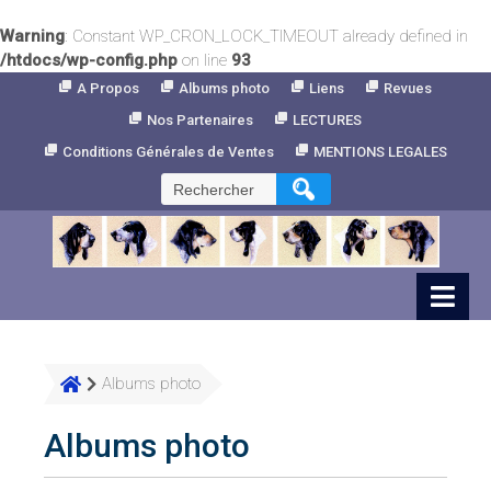
Warning
: Constant WP_CRON_LOCK_TIMEOUT already defined in
/htdocs/wp-config.php
on line
93
Skip
A Propos
Albums photo
Liens
Revues
to
Nos Partenaires
LECTURES
Content
Conditions Générales de Ventes
MENTIONS LEGALES
Rechercher :
Albums photo
Albums photo